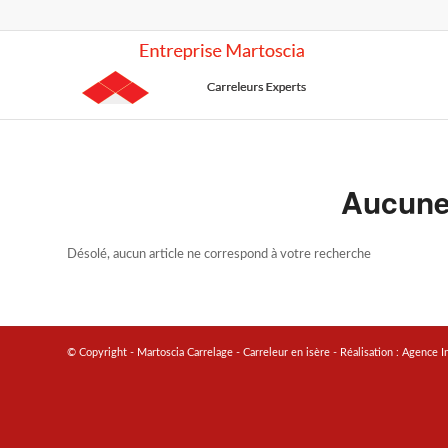
Aucune
Désolé, aucun article ne correspond à votre recherche
© Copyright - Martoscia Carrelage - Carreleur en isère - Réalisation :
Agence I